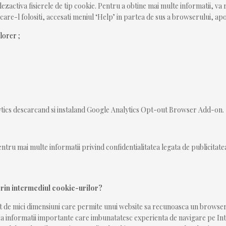
a dezactiva fisierele de tip cookie. Pentru a obtine mai multe informatii, v
re-l folositi, accesati meniul ‘Help’ in partea de sus a browserului, apoi 
plorer
;
lytics descarcand si instaland Google Analytics Opt-out Browser Add-on.
pentru mai multe informatii privind confidentialitatea legata de publicita
 prin intermediul cookie-urilor?
text de mici dimensiuni care permite unui website sa recunoasca un brow
a informatii importante care imbunatatesc experienta de navigare pe Intern