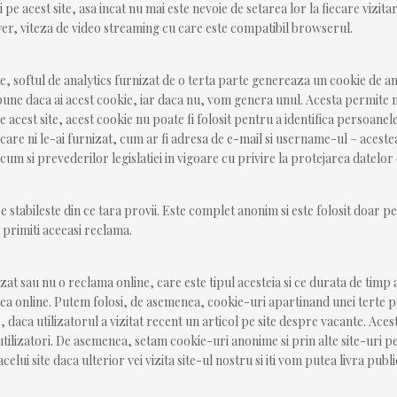
 pe acest site, asa incat nu mai este nevoie de setarea lor la fiecare vizitar
er, viteza de video streaming cu care este compatibil browserul.
te, softul de analytics furnizat de o terta parte genereaza un cookie de an
pune daca ai acest cookie, iar daca nu, vom genera unul. Acesta permite m
pe acest site, acest cookie nu poate fi folosit pentru a identifica persoanele
 care ni le-ai furnizat, cum ar fi adresa de e-mail si username-ul – acestea
ecum si prevederilor legislatiei in vigoare cu privire la protejarea datelo
e stabileste din ce tara provii. Este complet anonim si este folosit doar pe
 primiti aceeasi reclama.
zat sau nu o reclama online, care este tipul acesteia si ce durata de timp 
tea online. Putem folosi, de asemenea, cookie-uri apartinand unei terte pa
aca utilizatorul a vizitat recent un articol pe site despre vacante. Ace
tilizatori. De asemenea, setam cookie-uri anonime si prin alte site-uri pe
elui site daca ulterior vei vizita site-ul nostru si iti vom putea livra pub