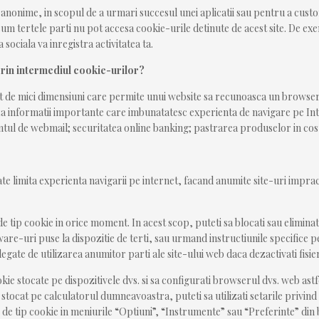
i anonime, in scopul de a urmari succesul unei aplicatii sau pentru a custo
 cum tertele parti nu pot accesa cookie-urile detinute de acest site. De ex
 sociala va inregistra activitatea ta.
 prin intermediul cookie-urilor?
text de mici dimensiuni care permite unui website sa recunoasca un brow
a informatii importante care imbunatatesc experienta de navigare pe Intern
ontul de webmail; securitatea online banking; pastrarea produselor in co
te limita experienta navigarii pe internet, facand anumite site-uri impractic
 tip cookie in orice moment. In acest scop, puteti sa blocati sau eliminati
re-uri puse la dispozitie de terti, sau urmand instructiunile specifice pe
gate de utilizarea anumitor parti ale site-ului web daca dezactivati fisier
cookie stocate pe dispozitivele dvs. si sa configurati browserul dvs. web astf
e stocat pe calculatorul dumneavoastra, puteti sa utilizati setarile privin
ere de tip cookie in meniurile “Optiuni”, “Instrumente” sau “Preferinte” 