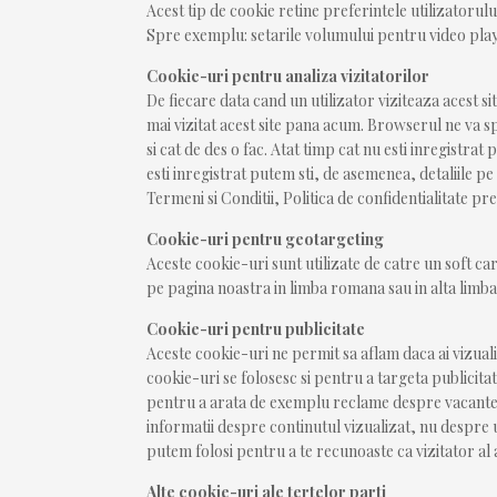
Acest tip de cookie retine preferintele utilizatorului
Spre exemplu: setarile volumului pentru video play
Cookie-uri pentru analiza vizitatorilor
De fiecare data cand un utilizator viziteaza acest si
mai vizitat acest site pana acum. Browserul ne va s
si cat de des o fac. Atat timp cat nu esti inregistrat 
esti inregistrat putem sti, de asemenea, detaliile pe
Termeni si Conditii, Politica de confidentialitate pr
Cookie-uri pentru geotargeting
Aceste cookie-uri sunt utilizate de catre un soft car
pe pagina noastra in limba romana sau in alta limba
Cookie-uri pentru publicitate
Aceste cookie-uri ne permit sa aflam daca ai vizuali
cookie-uri se folosesc si pentru a targeta publicita
pentru a arata de exemplu reclame despre vacante, d
informatii despre continutul vizualizat, nu despre u
putem folosi pentru a te recunoaste ca vizitator al ac
Alte cookie-uri ale tertelor parti