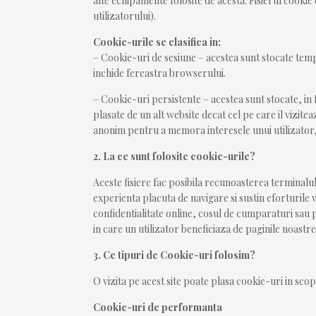
alte echipamente folosite de acesta. Fisierul cooki
utilizatorului).
Cookie-urile se clasifica in:
– Cookie-uri de sesiune – acestea sunt stocate tem
inchide fereastra browserului.
– Cookie-uri persistente – acestea sunt stocate, in
plasate de un alt website decat cel pe care il vizit
anonim pentru a memora interesele unui utilizator, as
2. La ce sunt folosite cookie-urile?
Aceste fisiere fac posibila recunoasterea terminalul
experienta placuta de navigare si sustin eforturile 
confidentialitate online, cosul de cumparaturi sau p
in care un utilizator beneficiaza de paginile noast
3. Ce tipuri de Cookie-uri folosim?
O vizita pe acest site poate plasa cookie-uri in scop
Cookie-uri de performanta