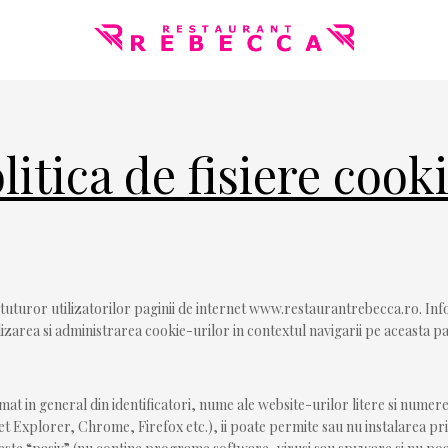
litica de fisiere cook
ca tuturor utilizatorilor paginii de internet www.restaurantrebecca.ro. In
ilizarea si administrarea cookie-urilor in contextul navigarii pe aceasta pa
rmat in general din identificatori, nume ale website-urilor litere si nume
t Explorer, Chrome, Firefox etc.), ii poate permite sau nu instalarea p