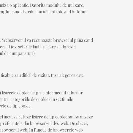
miza o aplicatie. Datorita modului de utilizare,
emplu, cand distribui un articol folosind butonul
ser. Webserverul va recunoaste browserul pana cand
et (ex: setarile limbii in care se doreste
sul de cumparaturi).
abile sau dificil de vizitat. Insa alegerea este
 fisierele cookie fie prin intermediul setarilor
ntru categoriile de cookie din sectiunile
ele de tip cookie.
el incat sa refuze fisiere de tip cookie sau sa afiseze
d preferintele din browser-ul dvs. web. De obicei,
din browserul web. In functie de browserele web