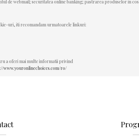
ontul de webmail; securitatea online banking; pastrarea produselor in co
okie-uri, iti recomandam urmatoarele linkuri:
u a oferi mai multe informatii privind
://www.youronlinechoices.com/ro/
tact
Prog