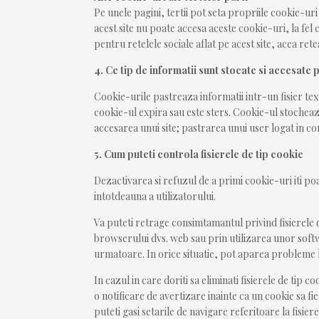
Pe unele pagini, tertii pot seta propriile cookie-ur
acest site nu poate accesa aceste cookie-uri, la fel
pentru retelele sociale aflat pe acest site, acea retea
4. Ce tip de informatii sunt stocate si accesate
Cookie-urile pastreaza informatii intr-un fisier 
cookie-ul expira sau este sters. Cookie-ul stocheaz
accesarea unui site; pastrarea unui user logat in c
5. Cum puteti controla fisierele de tip cookie
Dezactivarea si refuzul de a primi cookie-uri iti poa
intotdeauna a utilizatorului.
Va puteti retrage consimtamantul privind fisierele de
browserului dvs. web sau prin utilizarea unor softwa
urmatoare. In orice situatie, pot aparea probleme le
In cazul in care doriti sa eliminati fisierele de tip 
o notificare de avertizare inainte ca un cookie sa fi
puteti gasi setarile de navigare referitoare la fisi