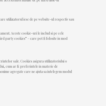
te accesa informatiile de pe hard disk-ul
re utilizatorul iese de pe website-ul respectiv sau
ament. Aceste cookie-uri le includ si pe cele
ird party cookies” – care pot fi folosite in mod
rintelor sale. Cookies asigura utilizatoriului o
ui, cum ar fi: preferintele in materie de
i anonime agregate care ne ajuta sa intelegem modul