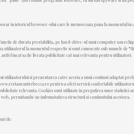
e este “pasiv” (nu contine programe software, virusi sau spyware si nu poa
porar in istoricul browser-ului care le memoreaza pana la momentul in ca
 functie de durata prestabilita, pe hard-drive-ul unui computer sau echip
eaza utilizatorul la momentul respectiv si sunt cunoscute sub numele de “th
tfel incat sa fie livrata publicitate cat mai relevanta pentru utilizatori.
ui utilizatorului si prezentarea catre acesta a unui continut adaptat prefe
www.restaurantrebecca.ro pentru a oferi servicii confortabile utilizatorul
ublicitate relevanta. Cookies sunt utilizate in pregatirea unor statistic
re web, permitandu-ne imbunatatirea structurii si continutului acestora.
uri de: