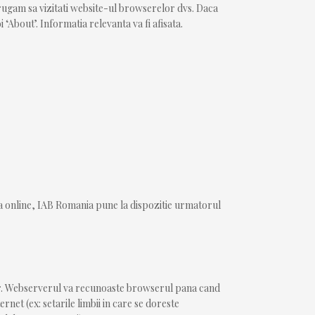
a rugam sa vizitati website-ul browserelor dvs. Daca
‘About’. Informatia relevanta va fi afisata.
tea online, IAB Romania pune la dispozitie urmatorul
ser. Webserverul va recunoaste browserul pana cand
et (ex: setarile limbii in care se doreste