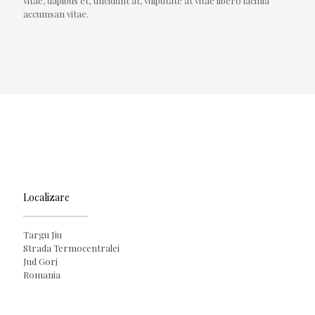
vitae, dapibus et, tincidunt at, vulputate at vitae libero lacinia
accumsan vitae.
Localizare
Targu Jiu
Strada Termocentralei
Jud Gorj
Romania